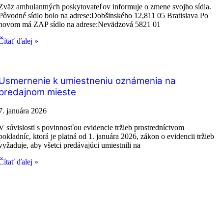
Zväz ambulantných poskytovateľov informuje o zmene svojho sídla.
Pôvodné sídlo bolo na adrese:Dobšinského 12,811 05 Bratislava Po
novom má ZAP sídlo na adrese:Nevädzová 5821 01
Čítať ďalej »
Usmernenie k umiestneniu oznámenia na
predajnom mieste
7. januára 2026
V súvislosti s povinnosťou evidencie tržieb prostredníctvom
pokladníc, ktorá je platná od 1. januára 2026, zákon o evidencii tržieb
vyžaduje, aby všetci predávajúci umiestnili na
Čítať ďalej »