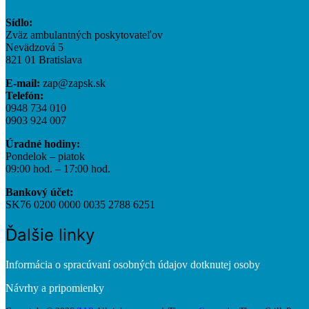
Sídlo:
Zväz ambulantných poskytovateľov
Nevädzová 5
821 01 Bratislava
E-mail:
zap@zapsk.sk
Telefón:
0948 734 010
0903 924 007
Úradné hodiny:
Pondelok – piatok
09:00 hod. – 17:00 hod.
Bankový účet:
SK76 0200 0000 0035 2788 6251
Ďalšie linky
Informácia o spracúvaní osobných údajov dotknutej osoby
Návrhy a pripomienky