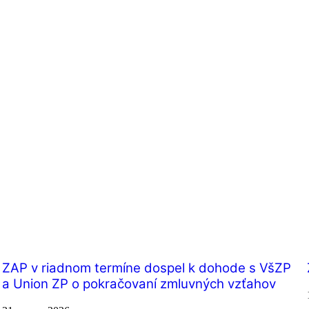
ZAP v riadnom termíne dospel k dohode s VšZP
a Union ZP o pokračovaní zmluvných vzťahov