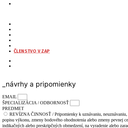
ZAP
O NÁS
ORGANIZAČNÁ ŠTRUKTÚRA
NA STIAHNUTIE
KONTAKT
ČLENSTVO V ZAP
_návrhy a pripomienky
EMAIL
ŠPECIALIZÁCIA / ODBORNOSŤ
PREDMET
REVÍZNA ČINNOSŤ / Pripomienky k uznávaniu, neuznávaniu, 
popisu výkonu, zmeny bodového ohodnotenia alebo zmeny pevnej cen
indikačných alebo preskripčných obmedzení, na vyradenie alebo zara