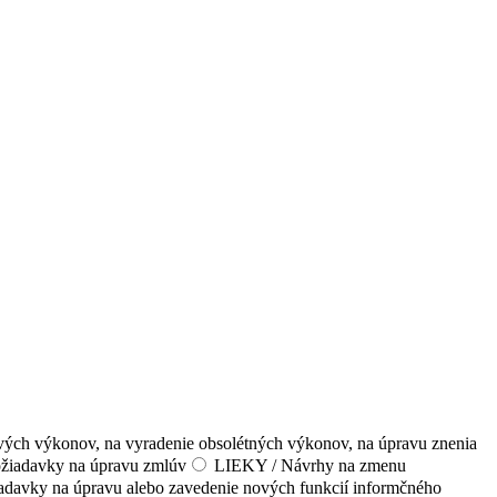
h výkonov, na vyradenie obsolétných výkonov, na úpravu znenia
iadavky na úpravu zmlúv
LIEKY / Návrhy na zmenu
vky na úpravu alebo zavedenie nových funkcií informčného