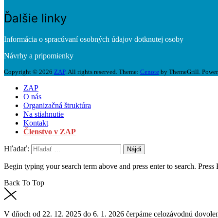
Ďalšie linky
Informácia o spracúvaní osobných údajov dotknutej osoby
Návrhy a pripomienky
Copyright © 2026
ZAP
. All rights reserved. Theme:
Cenote
by ThemeGrill. Powe
ZAP
O nás
Organizačná štruktúra
Na stiahnutie
Kontakt
Členstvo v ZAP
Hľadať:
Begin typing your search term above and press enter to search. Press
Back To Top
V dňoch od 22. 12. 2025 do 6. 1. 2026 čerpáme celozávodnú dovolen