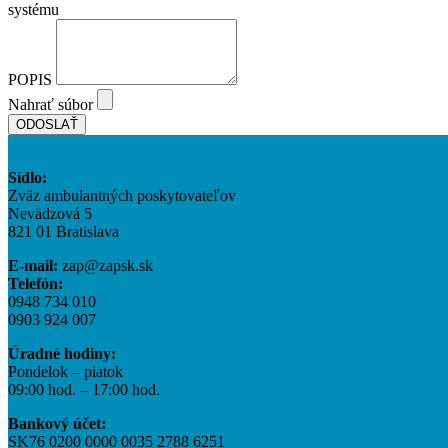
systému
POPIS
Nahrať súbor
ODOSLAŤ
Sídlo:
Zväz ambulantných poskytovateľov
Nevädzová 5
821 01 Bratislava
E-mail:
zap@zapsk.sk
Telefón:
0948 734 010
0903 924 007
Úradné hodiny:
Pondelok – piatok
09:00 hod. – 17:00 hod.
Bankový účet:
SK76 0200 0000 0035 2788 6251