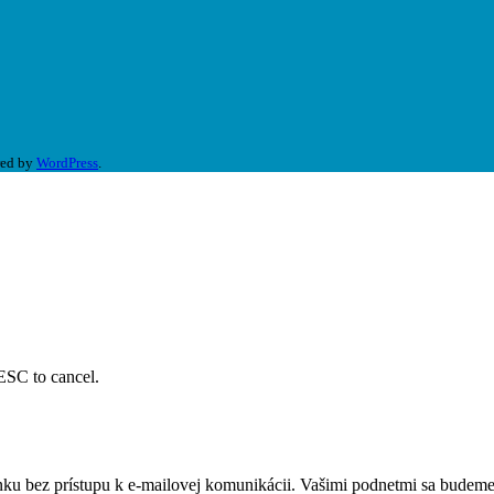
red by
WordPress
.
 ESC to cancel.
ku bez prístupu k e-mailovej komunikácii. Vašimi podnetmi sa budem