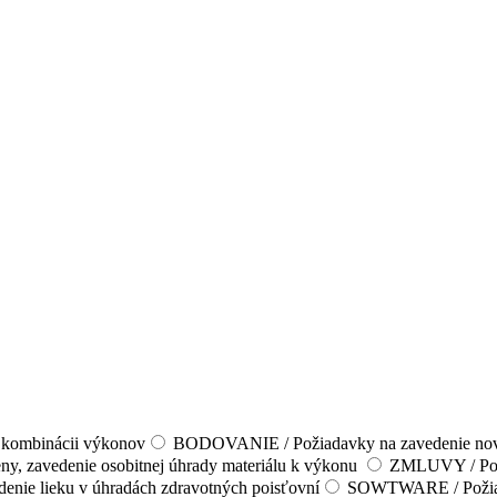
kombinácii výkonov
BODOVANIE / Požiadavky na zavedenie novýc
y, zavedenie osobitnej úhrady materiálu k výkonu
ZMLUVY / Pož
denie lieku v úhradách zdravotných poisťovní
SOWTWARE / Požiada