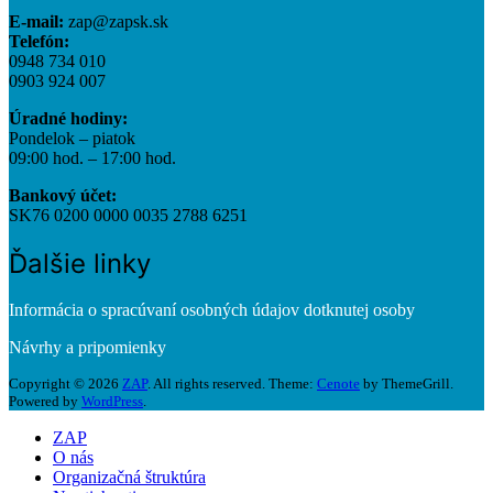
E-mail:
zap@zapsk.sk
Telefón:
0948 734 010
0903 924 007
Úradné hodiny:
Pondelok – piatok
09:00 hod. – 17:00 hod.
Bankový účet:
SK76 0200 0000 0035 2788 6251
Ďalšie linky
Informácia o spracúvaní osobných údajov dotknutej osoby
Návrhy a pripomienky
Copyright © 2026
ZAP
. All rights reserved. Theme:
Cenote
by ThemeGrill.
Powered by
WordPress
.
ZAP
O nás
Organizačná štruktúra