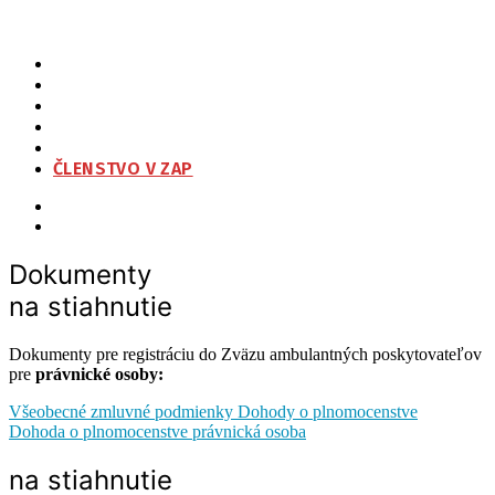
ZAP
O NÁS
ORGANIZAČNÁ ŠTRUKTÚRA
NA STIAHNUTIE
KONTAKT
ČLENSTVO V ZAP
Dokumenty
na stiahnutie
Dokumenty pre registráciu do Zväzu ambulantných poskytovateľov
pre
právnické osoby:
Všeobecné zmluvné podmienky Dohody o plnomocenstve
Dohoda o plnomocenstve právnická osoba
na stiahnutie