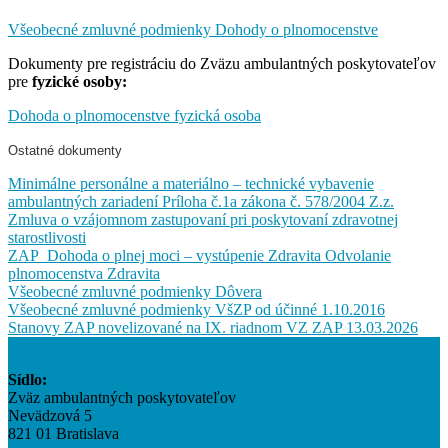
Všeobecné zmluvné podmienky Dohody o plnomocenstve
Dokumenty pre registráciu do Zväzu ambulantných poskytovateľov
pre
fyzické osoby:
Dohoda o plnomocenstve fyzická osoba
Ostatné dokumenty
Minimálne personálne a materiálno – technické vybavenie
ambulantných zariadení Príloha č.1a zákona č. 578/2004 Z.z.
Zmluva o vzájomnom zastupovaní pri poskytovaní zdravotnej
starostlivosti
ZAP_Dohoda o plnej moci – vystúpenie Zdravita Odvolanie
plnomocenstva Zdravita
Všeobecné zmluvné podmienky Dôvera
Všeobecné zmluvné podmienky VšZP od účinné 1.10.2016
Stanovy ZAP novelizované na IX. riadnom VZ ZAP 13.03.2026
Sídlo:
Zväz ambulantných poskytovateľov
Nevädzová 5
821 01 Bratislava