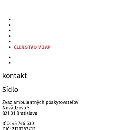
ZAP
O NÁS
ORGANIZAČNÁ ŠTRUKTÚRA
NA STIAHNUTIE
KONTAKT
ČLENSTVO V ZAP
kontakt
Sídlo
Zväz ambulantných poskytovateľov
Nevädzová 5
821 01 Bratislava
IČO: 45 746 630
DIČ: 2120263717