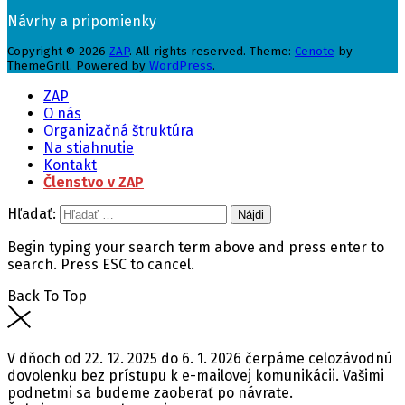
Návrhy a pripomienky
Copyright © 2026
ZAP
. All rights reserved. Theme:
Cenote
by
ThemeGrill. Powered by
WordPress
.
ZAP
O nás
Organizačná štruktúra
Na stiahnutie
Kontakt
Členstvo v ZAP
Hľadať:
Begin typing your search term above and press enter to
search. Press ESC to cancel.
Back To Top
V dňoch od 22. 12. 2025 do 6. 1. 2026 čerpáme celozávodnú
dovolenku bez prístupu k e-mailovej komunikácii. Vašimi
podnetmi sa budeme zaoberať po návrate.