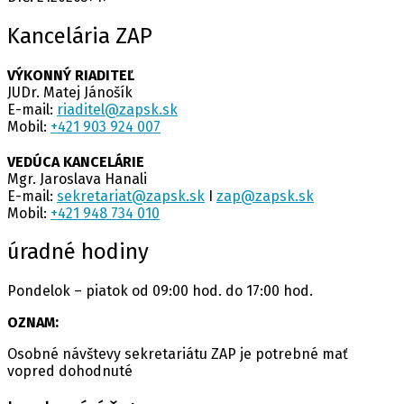
Kancelária ZAP
VÝKONNÝ RIADITEĽ
JUDr. Matej Jánošík
E-mail:
riaditel@zapsk.sk
Mobil:
+421 903 924 007
VEDÚCA KANCELÁRIE
Mgr. Jaroslava Hanali
E-mail:
sekretariat@zapsk.sk
I
zap@zapsk.sk
Mobil:
+421 948 734 010
úradné hodiny
Pondelok – piatok od 09:00 hod. do 17:00 hod.
OZNAM:
Osobné návštevy sekretariátu ZAP je potrebné mať
vopred dohodnuté