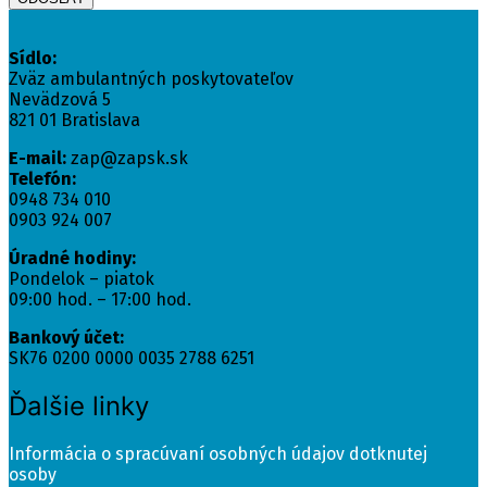
Sídlo:
Zväz ambulantných poskytovateľov
Nevädzová 5
821 01 Bratislava
E-mail:
zap@zapsk.sk
Telefón:
0948 734 010
0903 924 007
Úradné hodiny:
Pondelok – piatok
09:00 hod. – 17:00 hod.
Bankový účet:
SK76 0200 0000 0035 2788 6251
Ďalšie linky
Informácia o spracúvaní osobných údajov dotknutej
osoby