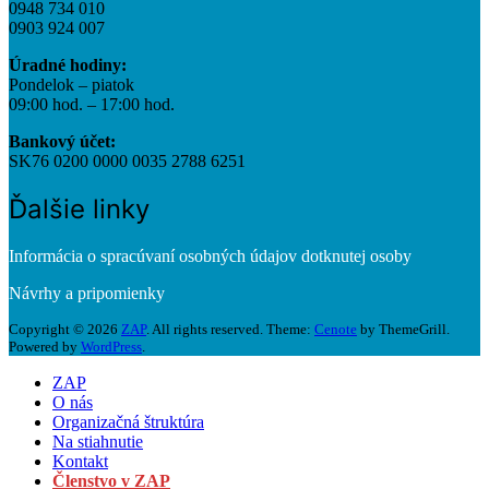
0948 734 010
0903 924 007
Úradné hodiny:
Pondelok – piatok
09:00 hod. – 17:00 hod.
Bankový účet:
SK76 0200 0000 0035 2788 6251
Ďalšie linky
Informácia o spracúvaní osobných údajov dotknutej osoby
Návrhy a pripomienky
Copyright © 2026
ZAP
. All rights reserved. Theme:
Cenote
by ThemeGrill.
Powered by
WordPress
.
ZAP
O nás
Organizačná štruktúra
Na stiahnutie
Kontakt
Členstvo v ZAP