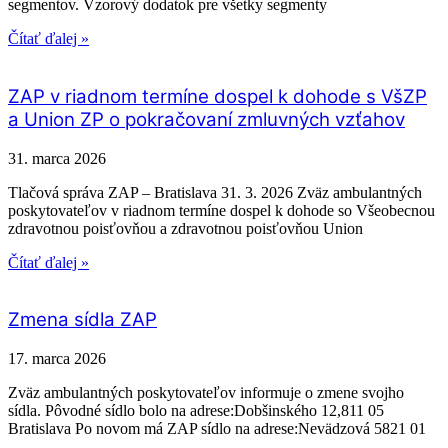
segmentov. Vzorový dodatok pre všetky segmenty
Čítať ďalej »
ZAP v riadnom termíne dospel k dohode s VšZP
a Union ZP o pokračovaní zmluvných vzťahov
31. marca 2026
Tlačová správa ZAP – Bratislava 31. 3. 2026 Zväz ambulantných
poskytovateľov v riadnom termíne dospel k dohode so Všeobecnou
zdravotnou poisťovňou a zdravotnou poisťovňou Union
Čítať ďalej »
Zmena sídla ZAP
17. marca 2026
Zväz ambulantných poskytovateľov informuje o zmene svojho
sídla. Pôvodné sídlo bolo na adrese:Dobšinského 12,811 05
Bratislava Po novom má ZAP sídlo na adrese:Nevädzová 5821 01