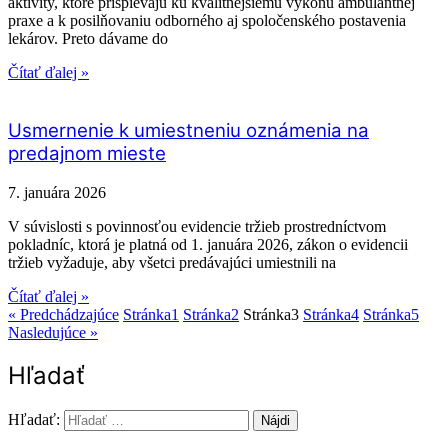
aktivity, ktoré prispievajú ku kvalitnejšiemu výkonu ambulantnej
praxe a k posilňovaniu odborného aj spoločenského postavenia
lekárov. Preto dávame do
Čítať ďalej »
Usmernenie k umiestneniu oznámenia na
predajnom mieste
7. januára 2026
V súvislosti s povinnosťou evidencie tržieb prostredníctvom
pokladníc, ktorá je platná od 1. januára 2026, zákon o evidencii
tržieb vyžaduje, aby všetci predávajúci umiestnili na
Čítať ďalej »
« Predchádzajúce
Stránka
1
Stránka
2
Stránka
3
Stránka
4
Stránka
5
Nasledujúce »
Hľadať
Hľadať: