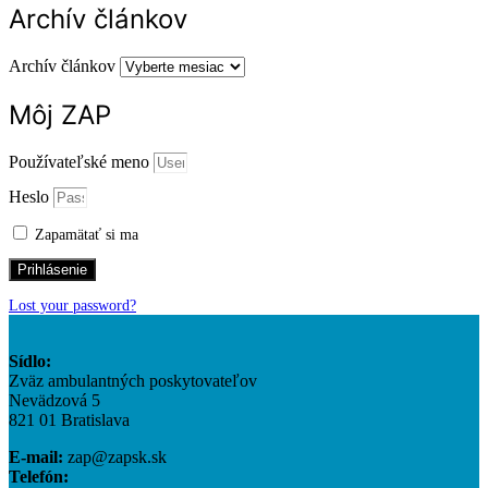
Archív článkov
Archív článkov
Môj ZAP
Používateľské meno
Heslo
Zapamätať si ma
Prihlásenie
Lost your password?
Sídlo:
Zväz ambulantných poskytovateľov
Nevädzová 5
821 01 Bratislava
E-mail:
zap@zapsk.sk
Telefón: