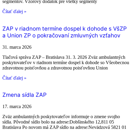
segmentov. Vzorový dodatok pre všetky segmenty
Čítať ďalej »
ZAP v riadnom termíne dospel k dohode s VšZP
a Union ZP o pokračovaní zmluvných vzťahov
31. marca 2026
Tlačová správa ZAP – Bratislava 31. 3. 2026 Zväz ambulantných
poskytovateľov v riadnom termíne dospel k dohode so Všeobecnou
zdravotnou poisťovňou a zdravotnou poisťovňou Union
Čítať ďalej »
Zmena sídla ZAP
17. marca 2026
Zväz ambulantných poskytovateľov informuje o zmene svojho
sídla. Pôvodné sídlo bolo na adrese:Dobšinského 12,811 05
Bratislava Po novom má ZAP sídlo na adrese:Nevädzová 5821 01