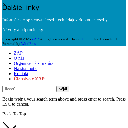
Ďalšie linky
Informácia o spracúvaní osobných údajov dotknutej osoby
Návrhy a pripomienky
Copyright © 2026
ZAP
. All rights reserved. Theme:
Cenote
by ThemeGrill.
Powered by
WordPress
.
ZAP
O nás
Organizačná štruktúra
Na stiahnutie
Kontakt
Členstvo v ZAP
Begin typing your search term above and press enter to search. Press
ESC to cancel.
Back To Top