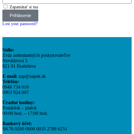
Zapamätať si ma
Prihlásenie
Lost your password?
Sídlo:
Zväz ambulantných poskytovateľov
Nevädzová 5
821 01 Bratislava
E-mail:
zap@zapsk.sk
Telefón:
0948 734 010
0903 924 007
Úradné hodiny:
Pondelok – piatok
09:00 hod. – 17:00 hod.
Bankový účet:
SK76 0200 0000 0035 2788 6251