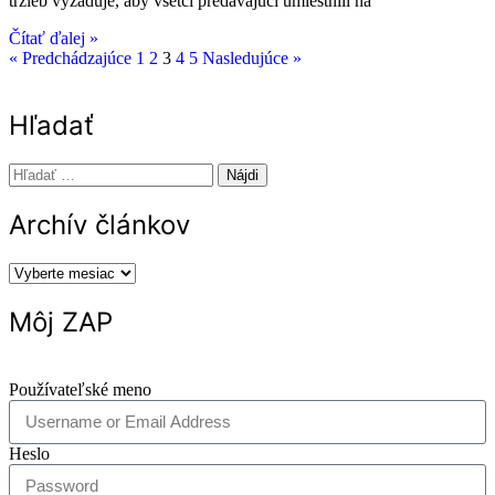
tržieb vyžaduje, aby všetci predávajúci umiestnili na
Čítať ďalej »
« Predchádzajúce
1
2
3
4
5
Nasledujúce »
Hľadať
Archív článkov
Môj ZAP
Používateľské meno
Heslo