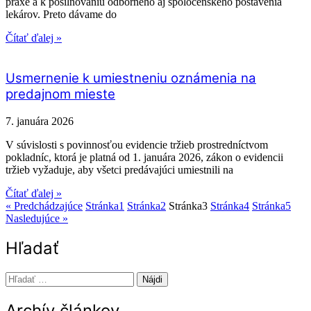
praxe a k posilňovaniu odborného aj spoločenského postavenia
lekárov. Preto dávame do
Čítať ďalej »
Usmernenie k umiestneniu oznámenia na
predajnom mieste
7. januára 2026
V súvislosti s povinnosťou evidencie tržieb prostredníctvom
pokladníc, ktorá je platná od 1. januára 2026, zákon o evidencii
tržieb vyžaduje, aby všetci predávajúci umiestnili na
Čítať ďalej »
« Predchádzajúce
Stránka
1
Stránka
2
Stránka
3
Stránka
4
Stránka
5
Nasledujúce »
Hľadať
Hľadať:
Archív článkov