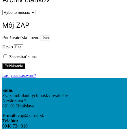
Archív
článkov
Môj ZAP
Používateľské meno
Heslo
Zapamätať si ma
Prihlásenie
Lost your password?
Sídlo:
Zväz ambulantných poskytovateľov
Nevädzová 5
821 01 Bratislava
E-mail:
zap@zapsk.sk
Telefón:
0948 734 010