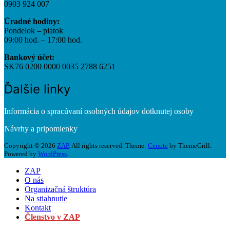
0903 924 007
Úradné hodiny:
Pondelok – piatok
09:00 hod. – 17:00 hod.
Bankový účet:
SK76 0200 0000 0035 2788 6251
Ďalšie linky
Informácia o spracúvaní osobných údajov dotknutej osoby
Návrhy a pripomienky
Copyright © 2026
ZAP
. All rights reserved. Theme:
Cenote
by ThemeGrill.
Powered by
WordPress
.
ZAP
O nás
Organizačná štruktúra
Na stiahnutie
Kontakt
Členstvo v ZAP