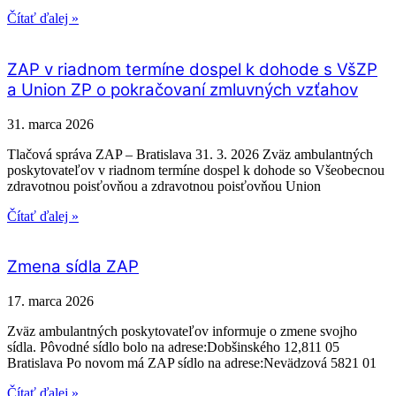
Čítať ďalej »
ZAP v riadnom termíne dospel k dohode s VšZP
a Union ZP o pokračovaní zmluvných vzťahov
31. marca 2026
Tlačová správa ZAP – Bratislava 31. 3. 2026 Zväz ambulantných
poskytovateľov v riadnom termíne dospel k dohode so Všeobecnou
zdravotnou poisťovňou a zdravotnou poisťovňou Union
Čítať ďalej »
Zmena sídla ZAP
17. marca 2026
Zväz ambulantných poskytovateľov informuje o zmene svojho
sídla. Pôvodné sídlo bolo na adrese:Dobšinského 12,811 05
Bratislava Po novom má ZAP sídlo na adrese:Nevädzová 5821 01
Čítať ďalej »