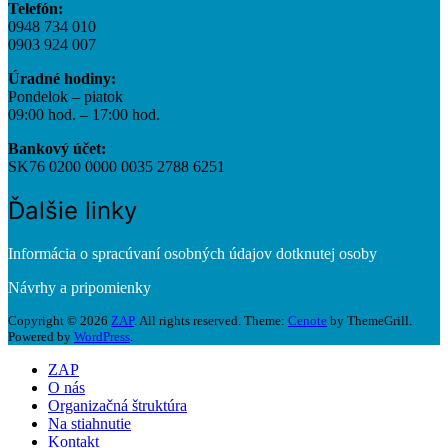
Telefón:
0948 734 010
0903 924 007
Úradné hodiny:
Pondelok – piatok
09:00 hod. – 17:00 hod.
Bankový účet:
SK76 0200 0000 0035 2788 6251
Ďalšie linky
Informácia o spracúvaní osobných údajov dotknutej osoby
Návrhy a pripomienky
Copyright © 2026
ZAP
. All rights reserved. Theme:
Cenote
by ThemeGrill.
Powered by
WordPress
.
ZAP
O nás
Organizačná štruktúra
Na stiahnutie
Kontakt