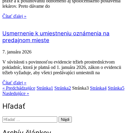
praxe a k posilňovaniu odborného aj spoločenského postavenia
lekárov. Preto dávame do
Čítať ďalej »
Usmernenie k umiestneniu oznámenia na
predajnom mieste
7. januára 2026
V súvislosti s povinnosťou evidencie tržieb prostredníctvom
pokladníc, ktorá je platná od 1. januára 2026, zákon o evidencii
tržieb vyžaduje, aby všetci predávajúci umiestnili na
Čítať ďalej »
« Predchádzajúce
Stránka
1
Stránka
2
Stránka
3
Stránka
4
Stránka
5
Nasledujúce »
Hľadať
Hľadať:
Archív článkov