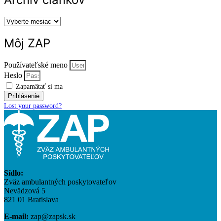
Archív
článkov
Môj ZAP
Používateľské meno
Heslo
Zapamätať si ma
Prihlásenie
Lost your password?
Sídlo:
Zväz ambulantných poskytovateľov
Nevädzová 5
821 01 Bratislava
E-mail:
zap@zapsk.sk