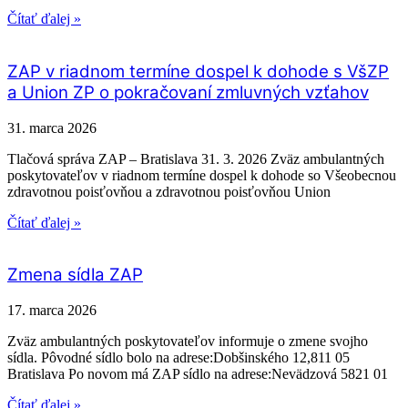
Čítať ďalej »
ZAP v riadnom termíne dospel k dohode s VšZP
a Union ZP o pokračovaní zmluvných vzťahov
31. marca 2026
Tlačová správa ZAP – Bratislava 31. 3. 2026 Zväz ambulantných
poskytovateľov v riadnom termíne dospel k dohode so Všeobecnou
zdravotnou poisťovňou a zdravotnou poisťovňou Union
Čítať ďalej »
Zmena sídla ZAP
17. marca 2026
Zväz ambulantných poskytovateľov informuje o zmene svojho
sídla. Pôvodné sídlo bolo na adrese:Dobšinského 12,811 05
Bratislava Po novom má ZAP sídlo na adrese:Nevädzová 5821 01
Čítať ďalej »