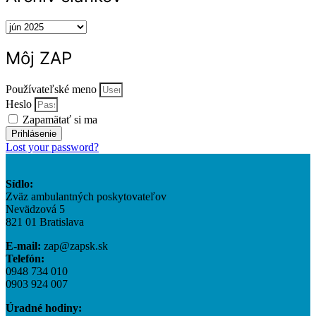
Archív
článkov
Môj ZAP
Používateľské meno
Heslo
Zapamätať si ma
Prihlásenie
Lost your password?
Sídlo:
Zväz ambulantných poskytovateľov
Nevädzová 5
821 01 Bratislava
E-mail:
zap@zapsk.sk
Telefón:
0948 734 010
0903 924 007
Úradné hodiny: