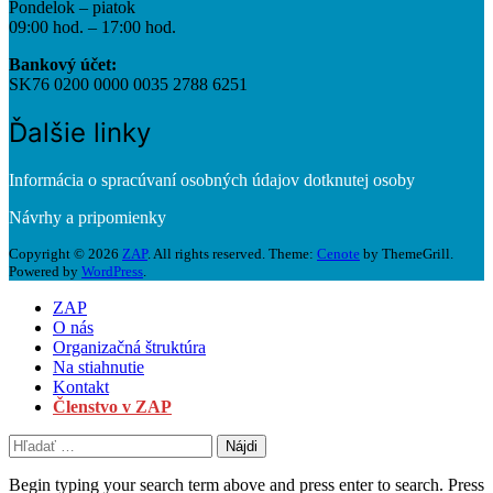
Pondelok – piatok
09:00 hod. – 17:00 hod.
Bankový účet:
SK76 0200 0000 0035 2788 6251
Ďalšie linky
Informácia o spracúvaní osobných údajov dotknutej osoby
Návrhy a pripomienky
Copyright © 2026
ZAP
. All rights reserved. Theme:
Cenote
by ThemeGrill.
Powered by
WordPress
.
ZAP
O nás
Organizačná štruktúra
Na stiahnutie
Kontakt
Členstvo v ZAP
Hľadať:
Begin typing your search term above and press enter to search. Press