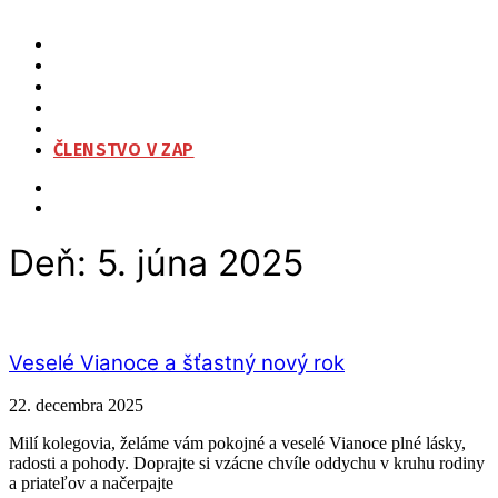
ZAP
O NÁS
ORGANIZAČNÁ ŠTRUKTÚRA
NA STIAHNUTIE
KONTAKT
ČLENSTVO V ZAP
Deň:
5. júna 2025
Veselé Vianoce a šťastný nový rok
22. decembra 2025
Milí kolegovia, želáme vám pokojné a veselé Vianoce plné lásky,
radosti a pohody. Doprajte si vzácne chvíle oddychu v kruhu rodiny
a priateľov a načerpajte