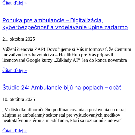
Čítať ďalej »
Ponuka pre ambulancie – Digitalizácia,
kyberbezpečnosť a vzdelávanie úplne zadarmo
21. októbra 2025
Vážení členovia ZAP! Dovoľujeme si Vás informovať, že Centrum
inovatívneho zdravotníctva – HealthHub pre Vás pripravil
licencované Google kurzy ,,Základy AI“ len do konca novembra
Čítať ďalej »
Štúdio 24: Ambulancie bijú na poplach – opäť
10. októbra 2025
„V dôsledku dlhoročného podfinancovania a postavenia na okraj
záujmu sa ambulantný sektor stal pre vyštudovaných medikov
neatraktívnou sférou a mladí ľudia, ktorí sa rozhodnú študovať
Čítať ďalej »