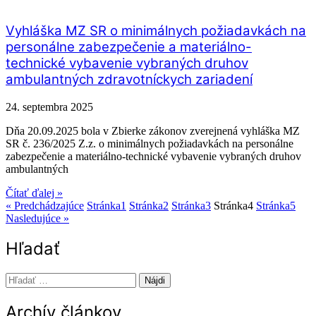
Vyhláška MZ SR o minimálnych požiadavkách na
personálne zabezpečenie a materiálno-
technické vybavenie vybraných druhov
ambulantných zdravotníckych zariadení
24. septembra 2025
Dňa 20.09.2025 bola v Zbierke zákonov zverejnená vyhláška MZ
SR č. 236/2025 Z.z. o minimálnych požiadavkách na personálne
zabezpečenie a materiálno-technické vybavenie vybraných druhov
ambulantných
Čítať ďalej »
« Predchádzajúce
Stránka
1
Stránka
2
Stránka
3
Stránka
4
Stránka
5
Nasledujúce »
Hľadať
Hľadať:
Archív článkov