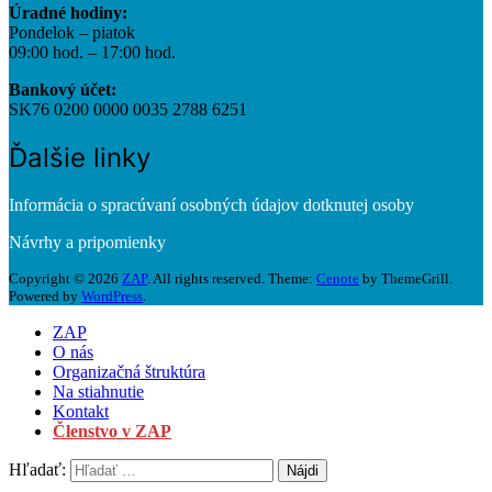
Úradné hodiny:
Pondelok – piatok
09:00 hod. – 17:00 hod.
Bankový účet:
SK76 0200 0000 0035 2788 6251
Ďalšie linky
Informácia o spracúvaní osobných údajov dotknutej osoby
Návrhy a pripomienky
Copyright © 2026
ZAP
. All rights reserved. Theme:
Cenote
by ThemeGrill.
Powered by
WordPress
.
ZAP
O nás
Organizačná štruktúra
Na stiahnutie
Kontakt
Členstvo v ZAP
Hľadať: