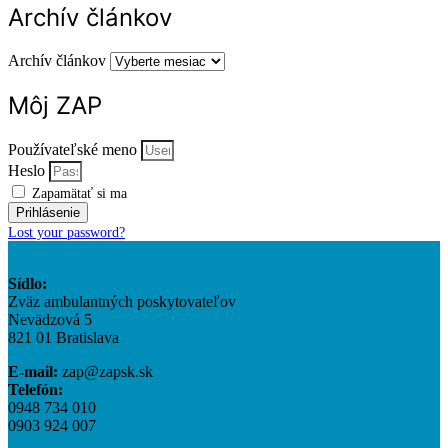
Archív článkov
Archív článkov
Môj ZAP
Používateľské meno
Heslo
Zapamätať si ma
Prihlásenie
Lost your password?
Sídlo:
Zväz ambulantných poskytovateľov
Nevädzová 5
821 01 Bratislava
E-mail:
zap@zapsk.sk
Telefón:
0948 734 010
0903 924 007