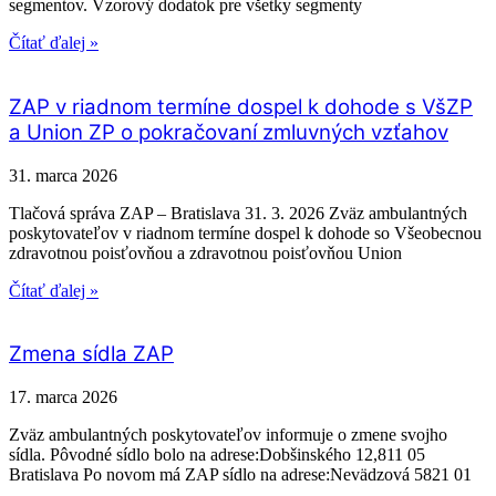
segmentov. Vzorový dodatok pre všetky segmenty
Čítať ďalej »
ZAP v riadnom termíne dospel k dohode s VšZP
a Union ZP o pokračovaní zmluvných vzťahov
31. marca 2026
Tlačová správa ZAP – Bratislava 31. 3. 2026 Zväz ambulantných
poskytovateľov v riadnom termíne dospel k dohode so Všeobecnou
zdravotnou poisťovňou a zdravotnou poisťovňou Union
Čítať ďalej »
Zmena sídla ZAP
17. marca 2026
Zväz ambulantných poskytovateľov informuje o zmene svojho
sídla. Pôvodné sídlo bolo na adrese:Dobšinského 12,811 05
Bratislava Po novom má ZAP sídlo na adrese:Nevädzová 5821 01