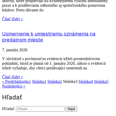
aktivity, ktoré prispievajú ku kvalitnejšiemu výkonu ambulantnej
praxe a k posilňovaniu odborného aj spoločenského postavenia
lekárov. Preto dávame do
Čítať ďalej »
Usmernenie k umiestneniu oznámenia na
predajnom mieste
7. januára 2026
V súvislosti s povinnosťou evidencie tržieb prostredníctvom
pokladníc, ktorá je platná od 1. januára 2026, zákon o evidencii
tržieb vyžaduje, aby všetci predávajúci umiestnili na
Čítať ďalej »
« Predchádzajúce
Stránka
1
Stránka
2
Stránka
3
Stránka
4
Stránka
5
Nasledujúce »
Hľadať
Hľadať: