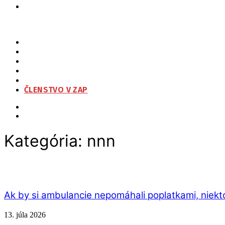
ZAP
O NÁS
ORGANIZAČNÁ ŠTRUKTÚRA
NA STIAHNUTIE
KONTAKT
ČLENSTVO V ZAP
Kategória:
nnn
Ak by si ambulancie nepomáhali poplatkami, niekt
13. júla 2026