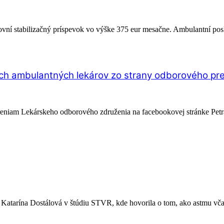
vní stabilizačný príspevok vo výške 375 eur mesačne. Ambulantní posky
ch ambulantných lekárov zo strany odborového p
niam Lekárskeho odborového združenia na facebookovej stránke Petra 
Katarína Dostálová v štúdiu STVR, kde hovorila o tom, ako astmu včas