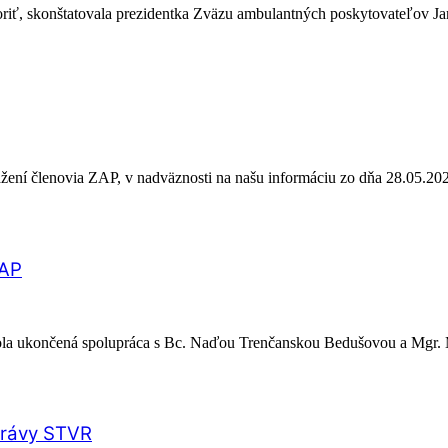
voriť, skonštatovala prezidentka Zväzu ambulantných poskytovateľov 
ážení členovia ZAP, v nadväznosti na našu informáciu zo dňa 28.05.2
ZAP
bola ukončená spolupráca s Bc. Naďou Trenčanskou Bedušovou a Mgr.
Správy STVR