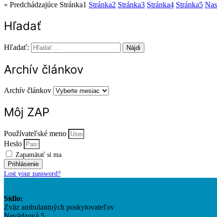
« Predchádzajúce
Stránka
1
Stránka
2
Stránka
3
Stránka
4
Stránka
5
Nas
Hľadať
Hľadať:
Archív článkov
Archív článkov
Môj ZAP
Používateľské meno
Heslo
Zapamätať si ma
Prihlásenie
Lost your password?
Sídlo:
Zväz ambulantných poskytovateľov
Nevädzová 5