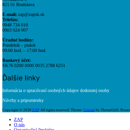
821 01 Bratislava
E-mail:
zap@zapsk.sk
Telefón:
0948 734 010
0903 924 007
Úradné hodiny:
Pondelok – piatok
09:00 hod. – 17:00 hod.
Bankový účet:
SK76 0200 0000 0035 2788 6251
Ďalšie linky
Informácia o spracúvaní osobných údajov dotknutej osoby
Návrhy a pripomienky
Copyright © 2026
ZAP
. All rights reserved. Theme:
Cenote
by ThemeGrill. Powe
ZAP
O nás
Organizačná štruktúra