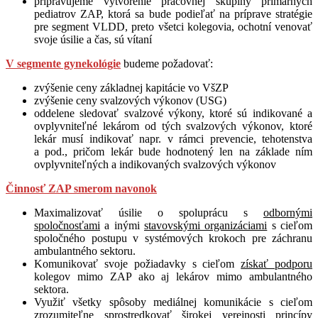
pripravujeme vytvorenie pracovnej skupiny primárnych
pediatrov ZAP, ktorá sa bude podieľať na príprave stratégie
pre segment VLDD, preto všetci kolegovia, ochotní venovať
svoje úsilie a čas, sú vítaní
V segmente gynekológie
budeme požadovať:
zvýšenie ceny základnej kapitácie vo VšZP
zvýšenie ceny svalzových výkonov (USG)
oddelene sledovať svalzové výkony, ktoré sú indikované a
ovplyvniteľné lekárom od tých svalzových výkonov, ktoré
lekár musí indikovať napr. v rámci prevencie, tehotenstva
a pod., pričom lekár bude hodnotený len na základe ním
ovplyvniteľných a indikovaných svalzových výkonov
Činnosť ZAP smerom navonok
Maximalizovať úsilie o spoluprácu s
odbornými
spoločnosťami
a inými
stavovskými organizáciami
s cieľom
spoločného postupu v systémových krokoch pre záchranu
ambulantného sektoru.
Komunikovať svoje požiadavky s cieľom
získať podporu
kolegov mimo ZAP ako aj lekárov mimo ambulantného
sektora.
Využiť všetky spôsoby mediálnej komunikácie s cieľom
zrozumiteľne sprostredkovať širokej verejnosti princípy