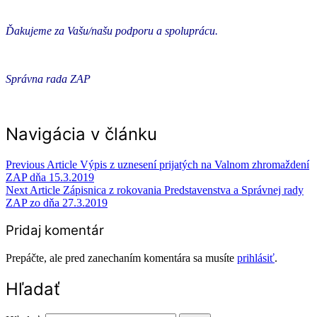
Ďakujeme za Vašu/našu podporu a spoluprácu.
Správna rada ZAP
Navigácia v článku
Previous Article
Výpis z uznesení prijatých na Valnom zhromaždení
ZAP dňa 15.3.2019
Next Article
Zápisnica z rokovania Predstavenstva a Správnej rady
ZAP zo dňa 27.3.2019
Pridaj komentár
Prepáčte, ale pred zanechaním komentára sa musíte
prihlásiť
.
Hľadať