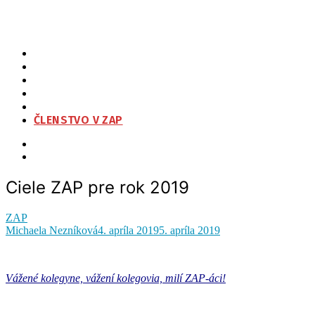
Ciele ZAP pre rok 2019
ZAP
O NÁS
ORGANIZAČNÁ ŠTRUKTÚRA
NA STIAHNUTIE
KONTAKT
ČLENSTVO V ZAP
Ciele ZAP pre rok 2019
ZAP
Michaela Nezníková
4. apríla 2019
5. apríla 2019
Vážené kolegyne, vážení kolegovia, milí ZAP-áci!