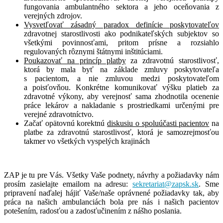
fungovania ambulantného sektora a jeho oceňovania z
verejných zdrojov.
Vysvetľovať zásadný paradox definície poskytovateľov
zdravotnej starostlivosti ako podnikateľských subjektov so
všetkými povinnosťami, pritom prísne a rozsiahlo
regulovaných rôznymi štátnymi inštitúciami.
Poukazovať na princíp platby
za zdravotnú starostlivosť,
ktorá by mala byť na základe zmluvy poskytovateľa
s pacientom, a nie zmluvou medzi poskytovateľom
a poisťovňou. Konkrétne komunikovať výšku platieb za
zdravotné výkony, aby verejnosť sama zhodnotila ocenenie
práce lekárov a nakladanie s prostriedkami určenými pre
verejné zdravotníctvo.
Začať opätovnú korektnú
diskusiu o spoluúčasti pacientov
na
platbe za zdravotnú starostlivosť, ktorá je samozrejmosťou
takmer vo všetkých vyspelých krajinách
ZAP je tu pre Vás. Všetky Vaše podnety, návrhy a požiadavky nám
prosím zasielajte emailom na adresu:
sekretariat@zapsk.sk
. Sme
pripravení naďalej hájiť Vaše/naše oprávnené požiadavky tak, aby
práca na našich ambulanciách bola pre nás i našich pacientov
potešením, radosťou a zadosťučinením z nášho poslania.