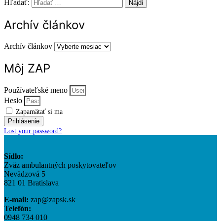
Hľadať:
Archív článkov
Archív článkov
Môj ZAP
Používateľské meno
Heslo
Zapamätať si ma
Prihlásenie
Lost your password?
Sídlo:
Zväz ambulantných poskytovateľov
Nevädzová 5
821 01 Bratislava
E-mail:
zap@zapsk.sk
Telefón:
0948 734 010