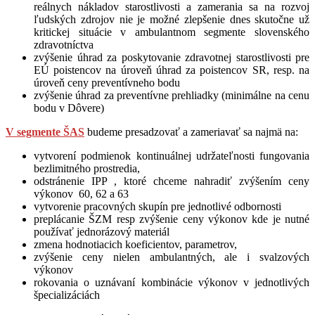
reálnych nákladov starostlivosti a zamerania sa na rozvoj
ľudských zdrojov nie je možné zlepšenie dnes skutočne už
kritickej situácie v ambulantnom segmente slovenského
zdravotníctva
zvýšenie úhrad za poskytovanie zdravotnej starostlivosti pre
EÚ poistencov na úroveň úhrad za poistencov SR, resp. na
úroveň ceny preventívneho bodu
zvýšenie úhrad za preventívne prehliadky (minimálne na cenu
bodu v Dôvere)
V segmente ŠAS
budeme presadzovať a zameriavať sa najmä na:
vytvorení podmienok kontinuálnej udržateľnosti fungovania
bezlimitného prostredia,
odstránenie IPP , ktoré chceme nahradiť zvýšením ceny
výkonov 60, 62 a 63
vytvorenie pracovných skupín pre jednotlivé odbornosti
preplácanie ŠZM resp zvýšenie ceny výkonov kde je nutné
používať jednorázový materiál
zmena hodnotiacich koeficientov, parametrov,
zvýšenie ceny nielen ambulantných, ale i svalzových
výkonov
rokovania o uznávaní kombinácie výkonov v jednotlivých
špecializáciách