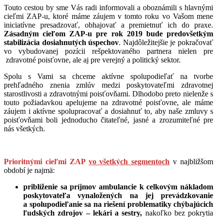
Touto cestou by sme Vás radi informovali a oboznámili s hlavnými
cieľmi ZAP-u, ktoré máme záujem v tomto roku vo Vašom mene
iniciatívne presadzovať, obhajovať a premietnuť ich do praxe.
Zásadným cieľom ZAP-u pre rok 2019 bude predovšetkým
stabilizácia dosiahnutých úspechov
. Najdôležitejšie je pokračovať
vo vybudovanej pozícii rešpektovaného partnera nielen pre
zdravotné poisťovne, ale aj pre verejný a politický sektor.
Spolu s Vami sa chceme aktívne spolupodieľať na tvorbe
prehľadného znenia zmlúv medzi poskytovateľmi zdravotnej
starostlivosti a zdravotnými poisťovňami. Dlhodobo preto nielenže s
touto požiadavkou apelujeme na zdravotné poisťovne, ale máme
záujem i aktívne spolupracovať a dosiahnuť to, aby naše zmluvy s
poisťovňami boli jednoducho čitateľné, jasné a zrozumiteľné pre
nás všetkých.
Prioritnými cieľmi ZAP
vo všetkých segmentoch
v najbližšom
období je najmä:
priblíženie sa príjmov ambulancie k celkovým nákladom
poskytovateľa vynaložených na jej prevádzkovanie
a spolupodieľanie sa na riešení problematiky chýbajúcich
ľudských zdrojov – lekári a sestry,
nakoľko bez pokrytia