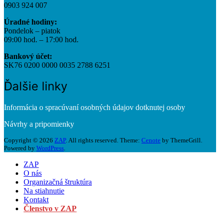
0903 924 007
Úradné hodiny:
Pondelok – piatok
09:00 hod. – 17:00 hod.
Bankový účet:
SK76 0200 0000 0035 2788 6251
Ďalšie linky
Informácia o spracúvaní osobných údajov dotknutej osoby
Návrhy a pripomienky
Copyright © 2026
ZAP
. All rights reserved. Theme:
Cenote
by ThemeGrill.
Powered by
WordPress
.
ZAP
O nás
Organizačná štruktúra
Na stiahnutie
Kontakt
Členstvo v ZAP