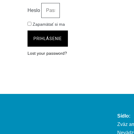
Heslo
Zapamätať si ma
PRIHLÁSENIE
Lost your password?
Sídlo:
Zväz am
Nevädz