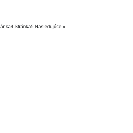
ránka
4
Stránka
5
Nasledujúce »