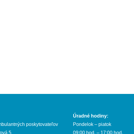
Úradné hodiny:
bulantných poskytovateľov
Pondelok – piatok
ová 5
09:00 hod. – 17:00 hod.