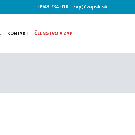
0948 734 010
zap@zapsk.sk
E
KONTAKT
ČLENSTVO V ZAP