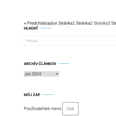
« Predchádzajúce
Stránka
1
Stránka
2
Stránka
3
St
HĽADAŤ
Hľadať:
ARCHÍV ČLÁNKOV
Archív
článkov
MÔJ ZAP
Používateľské meno