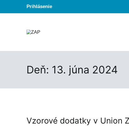
Skip
Prihlásenie
to
content
Zväz ambulantných poskytovateľov
ZAP
Deň:
13. júna 2024
Vzorové dodatky v Union Z