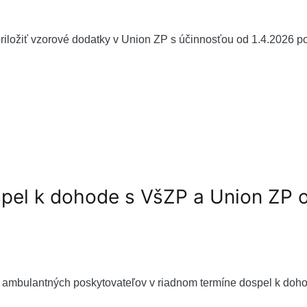
iložiť vzorové dodatky v Union ZP s účinnosťou od 1.4.2026 p
spel k dohode s VšZP a Union ZP 
z ambulantných poskytovateľov v riadnom termíne dospel k do