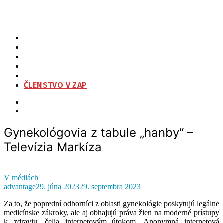
Gynekológovia z tabule „hanby“ – Televízia Markíza
ZAP
O NÁS
ORGANIZAČNÁ ŠTRUKTÚRA
NA STIAHNUTIE
KONTAKT
ČLENSTVO V ZAP
Gynekológovia z tabule „hanby“ –
Televízia Markíza
V médiách
advantage
29. júna 2023
29. septembra 2023
Za to, že poprední odborníci z oblasti gynekológie poskytujú legálne
medicínske zákroky, ale aj obhajujú práva žien na moderné prístupy
k zdraviu, čelia internetovým útokom. Anonymná internetová