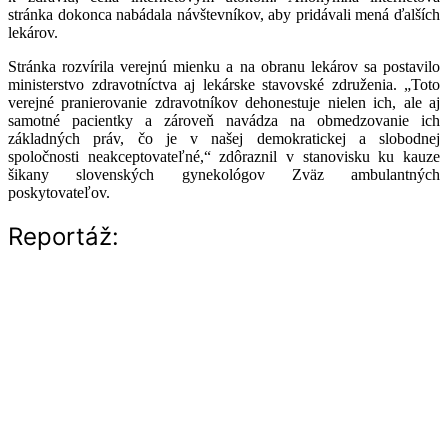
stránka dokonca nabádala návštevníkov, aby pridávali mená ďalších
lekárov.
Stránka rozvírila verejnú mienku a na obranu lekárov sa postavilo
ministerstvo zdravotníctva aj lekárske stavovské združenia. „Toto
verejné pranierovanie zdravotníkov dehonestuje nielen ich, ale aj
samotné pacientky a zároveň navádza na obmedzovanie ich
základných práv, čo je v našej demokratickej a slobodnej
spoločnosti neakceptovateľné,“ zdôraznil v stanovisku ku kauze
šikany slovenských gynekológov Zväz ambulantných
poskytovateľov.
Reportáž: