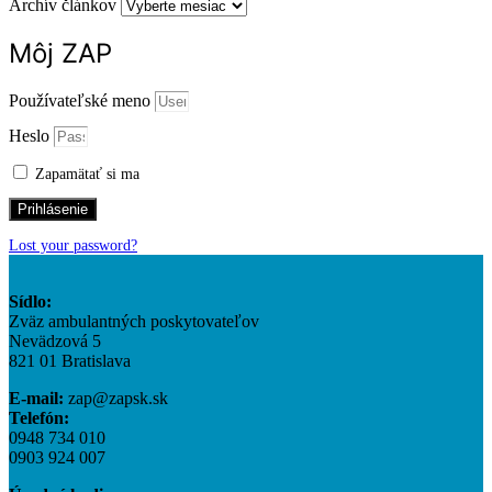
Archív článkov
Môj ZAP
Používateľské meno
Heslo
Zapamätať si ma
Prihlásenie
Lost your password?
Sídlo:
Zväz ambulantných poskytovateľov
Nevädzová 5
821 01 Bratislava
E-mail:
zap@zapsk.sk
Telefón:
0948 734 010
0903 924 007