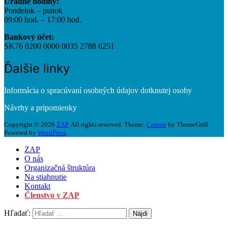
Úradné hodiny:
Pondelok – piatok
09:00 hod. – 17:00 hod.
Bankový účet:
SK76 0200 0000 0035 2788 6251
Ďalšie linky
Informácia o spracúvaní osobných údajov dotknutej osoby
Návrhy a pripomienky
Copyright © 2026
ZAP
. All rights reserved. Theme:
Cenote
by ThemeGrill.
Powered by
WordPress
.
ZAP
O nás
Organizačná štruktúra
Na stiahnutie
Kontakt
Členstvo v ZAP
Hľadať: