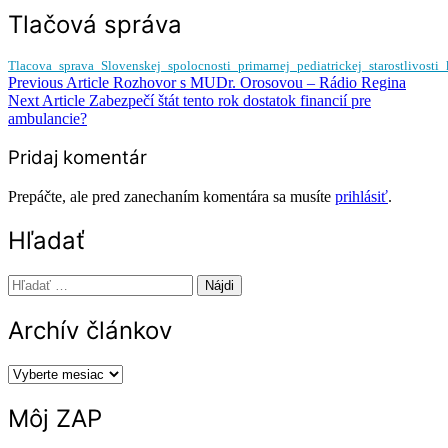
Tlačová správa
Tlacova_sprava_Slovenskej_spolocnosti_primarnej_pediatrickej_starostlivosti
Navigácia
Previous Article
Rozhovor s MUDr. Orosovou – Rádio Regina
Next Article
Zabezpečí štát tento rok dostatok financií pre
v
ambulancie?
článku
Pridaj komentár
Prepáčte, ale pred zanechaním komentára sa musíte
prihlásiť
.
Hľadať
Hľadať:
Archív článkov
Archív
článkov
Môj ZAP