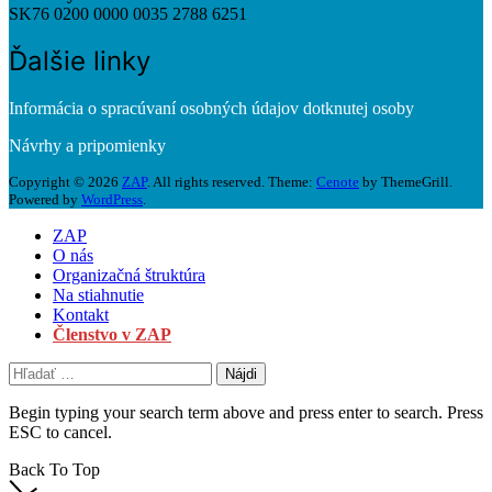
SK76 0200 0000 0035 2788 6251
Ďalšie linky
Informácia o spracúvaní osobných údajov dotknutej osoby
Návrhy a pripomienky
Copyright © 2026
ZAP
. All rights reserved. Theme:
Cenote
by ThemeGrill.
Powered by
WordPress
.
ZAP
O nás
Organizačná štruktúra
Na stiahnutie
Kontakt
Členstvo v ZAP
Hľadať:
Begin typing your search term above and press enter to search. Press
ESC to cancel.
Back To Top