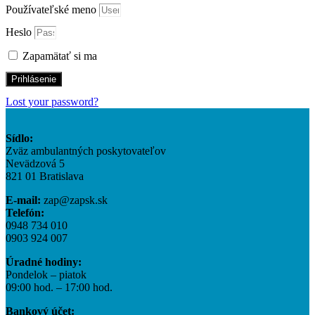
Používateľské meno
Heslo
Zapamätať si ma
Prihlásenie
Lost your password?
Sídlo:
Zväz ambulantných poskytovateľov
Nevädzová 5
821 01 Bratislava
E-mail:
zap@zapsk.sk
Telefón:
0948 734 010
0903 924 007
Úradné hodiny:
Pondelok – piatok
09:00 hod. – 17:00 hod.
Bankový účet: