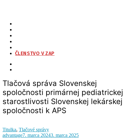
Tlačová správa Slovenskej spoločnosti primárnej pediatrickej
starostlivosti Slovenskej lekárskej spoločnosti k APS
ZAP
O NÁS
ORGANIZAČNÁ ŠTRUKTÚRA
NA STIAHNUTIE
KONTAKT
ČLENSTVO V ZAP
Tlačová správa Slovenskej
spoločnosti primárnej pediatrickej
starostlivosti Slovenskej lekárskej
spoločnosti k APS
Titulka
,
Tlačové správy
advantage
7. marca 2024
3. marca 2025