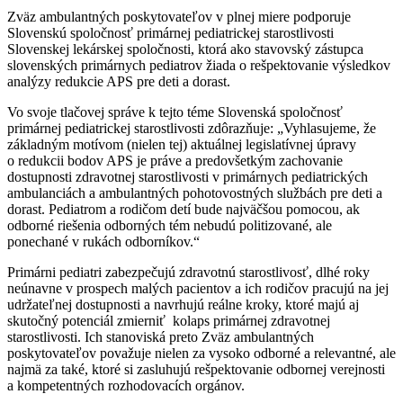
Zväz ambulantných poskytovateľov v plnej miere podporuje
Slovenskú spoločnosť primárnej pediatrickej starostlivosti
Slovenskej lekárskej spoločnosti, ktorá ako stavovský zástupca
slovenských primárnych pediatrov žiada o rešpektovanie výsledkov
analýzy redukcie APS pre deti a dorast.
Vo svoje tlačovej správe k tejto téme Slovenská spoločnosť
primárnej pediatrickej starostlivosti zdôrazňuje: „Vyhlasujeme, že
základným motívom (nielen tej) aktuálnej legislatívnej úpravy
o redukcii bodov APS je práve a predovšetkým zachovanie
dostupnosti zdravotnej starostlivosti v primárnych pediatrických
ambulanciách a ambulantných pohotovostných službách pre deti a
dorast. Pediatrom a rodičom detí bude najväčšou pomocou, ak
odborné riešenia odborných tém nebudú politizované, ale
ponechané v rukách odborníkov.“
Primárni pediatri zabezpečujú zdravotnú starostlivosť, dlhé roky
neúnavne v prospech malých pacientov a ich rodičov pracujú na jej
udržateľnej dostupnosti a navrhujú reálne kroky, ktoré majú aj
skutočný potenciál zmierniť kolaps primárnej zdravotnej
starostlivosti. Ich stanoviská preto Zväz ambulantných
poskytovateľov považuje nielen za vysoko odborné a relevantné, ale
najmä za také, ktoré si zasluhujú rešpektovanie odbornej verejnosti
a kompetentných rozhodovacích orgánov.