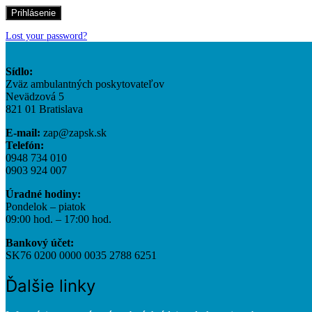
Prihlásenie
Lost your password?
Sídlo:
Zväz ambulantných poskytovateľov
Nevädzová 5
821 01 Bratislava
E-mail:
zap@zapsk.sk
Telefón:
0948 734 010
0903 924 007
Úradné hodiny:
Pondelok – piatok
09:00 hod. – 17:00 hod.
Bankový účet:
SK76 0200 0000 0035 2788 6251
Ďalšie linky