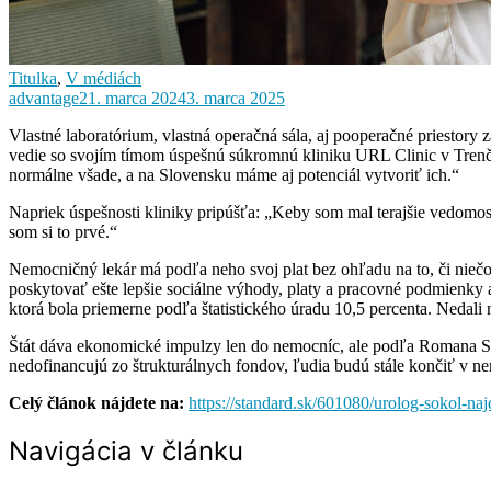
Titulka
,
V médiách
advantage
21. marca 2024
3. marca 2025
Vlastné laboratórium, vlastná operačná sála, aj pooperačné priestory 
vedie so svojím tímom úspešnú súkromnú kliniku URL Clinic v Trenčí
normálne všade, a na Slovensku máme aj potenciál vytvoriť ich.“
Napriek úspešnosti kliniky pripúšťa: „Keby som mal terajšie vedomo
som si to prvé.“
Nemocničný lekár má podľa neho svoj plat bez ohľadu na to, či niečo r
poskytovať ešte lepšie sociálne výhody, platy a pracovné podmienky 
ktorá bola priemerne podľa štatistického úradu 10,5 percenta. Nedali 
Štát dáva ekonomické impulzy len do nemocníc, ale podľa Romana Soko
nedofinancujú zo štrukturálnych fondov, ľudia budú stále končiť v n
Celý článok nájdete na:
https://standard.sk/601080/urolog-sokol-na
Navigácia v článku