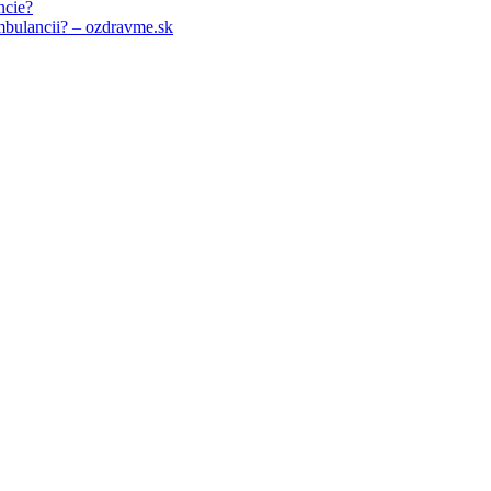
ncie?
mbulancii? – ozdravme.sk