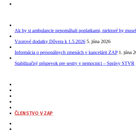
Ak by si ambulancie nepomáhali poplatkami, niektoré by musel
Vzorové dodatky Dôvera k 1.5.2026
5. júna 2026
Informácia o personálnych zmenách v kancelárii ZAP
1. júna 
Stabilizačný príspevok pre sestry v nemocnici – Správy STVR
Urológ Sokol: Najdrahším hotelom nie je Kempinski, ale Univerzitná 
ZAP
O NÁS
ORGANIZAČNÁ ŠTRUKTÚRA
NA STIAHNUTIE
KONTAKT
ČLENSTVO V ZAP