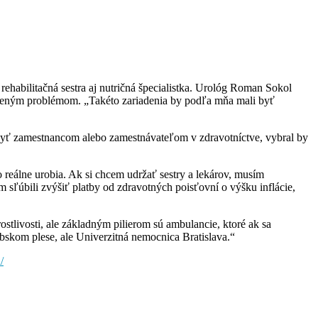
rehabilitačná sestra aj nutričná špecialistka. Urológ Roman Sokol
iešeným problémom. „Takéto zariadenia by podľa mňa mali byť
 byť zamestnancom alebo zamestnávateľom v zdravotníctve, vybral by
čo reálne urobia. Ak si chcem udržať sestry a lekárov, musím
sľúbili zvýšiť platby od zdravotných poisťovní o výšku inflácie,
tlivosti, ale základným pilierom sú ambulancie, ktoré ak sa
bskom plese, ale Univerzitná nemocnica Bratislava.“
/