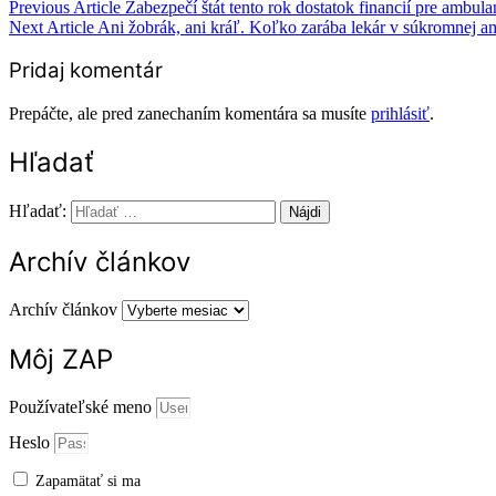
Previous Article
Zabezpečí štát tento rok dostatok financií pre ambula
Next Article
Ani žobrák, ani kráľ. Koľko zarába lekár v súkromnej a
Pridaj komentár
Prepáčte, ale pred zanechaním komentára sa musíte
prihlásiť
.
Hľadať
Hľadať:
Archív článkov
Archív článkov
Môj ZAP
Používateľské meno
Heslo
Zapamätať si ma