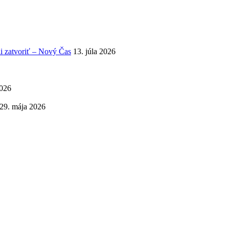
i zatvoriť – Nový Čas
13. júla 2026
2026
29. mája 2026
nemocnica Bratislava – standard.sk