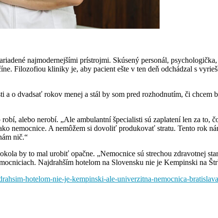
zariadené najmodernejšími prístrojmi. Skúsený personál, psychologička, 
ne. Filozofiou kliniky je, aby pacient ešte v ten deň odchádzal s vyr
sti a o dvadsať rokov menej a stál by som pred rozhodnutím, či chcem
obí, alebo nerobí. „Ale ambulantní špecialisti sú zaplatení len za to, 
ako nemocnice. A nemôžem si dovoliť produkovať stratu. Tento rok nám 
nám nič.“
la by to mal urobiť opačne. „Nemocnice sú strechou zdravotnej staros
emocniciach. Najdrahším hotelom na Slovensku nie je Kempinski na Štr
jdrahsim-hotelom-nie-je-kempinski-ale-univerzitna-nemocnica-bratislava