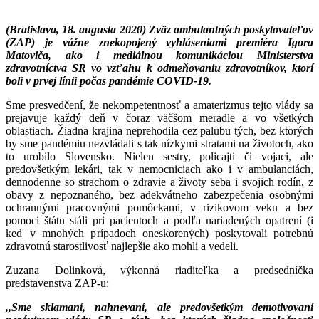
(Bratislava, 18. augusta 2020) Zväz ambulantných poskytovateľov
(ZAP) je vážne znekopojený vyhláseniami premiéra Igora
Matoviča, ako i mediálnou komunikáciou Ministerstva
zdravotníctva SR vo vzťahu k odmeňovaniu zdravotníkov, ktorí
boli v prvej línii počas pandémie COVID-19.
Sme presvedčení, že nekompetentnosť a amaterizmus tejto vlády sa
prejavuje každý deň v čoraz väčšom meradle a vo všetkých
oblastiach. Žiadna krajina neprehodila cez palubu tých, bez ktorých
by sme pandémiu nezvládali s tak nízkymi stratami na životoch, ako
to urobilo Slovensko. Nielen sestry, policajti či vojaci, ale
predovšetkým lekári, tak v nemocniciach ako i v ambulanciách,
dennodenne so strachom o zdravie a životy seba i svojich rodín, z
obavy z nepoznaného, bez adekvátneho zabezpečenia osobnými
ochrannými pracovnými pomôckami, v rizikovom veku a bez
pomoci štátu stáli pri pacientoch a podľa nariadených opatrení (i
keď v mnohých prípadoch oneskorených) poskytovali potrebnú
zdravotnú starostlivosť najlepšie ako mohli a vedeli.
Zuzana Dolinková, výkonná riaditeľka a predsedníčka
predstavenstva ZAP-u:
,,Sme sklamaní, nahnevaní, ale predovšetkým demotivovaní