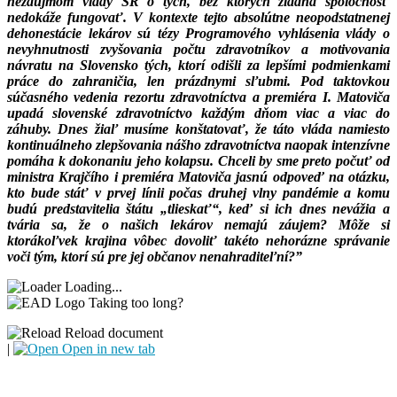
nezáujmom vlády SR o tých,
bez ktorých žiadna spoločnosť
nedokáže fungovať. V kontexte tejto absolútne
neopodstatnenej
dehonestácie lekárov sú tézy Programového vyhlásenia vlády o
nevyhnutnosti zvyšovania počtu zdravotníkov a motivovania
návratu na Slovensko tých,
ktorí odišli za lepšími podmienkami
práce do zahraničia, len prázdnymi sľubmi. Pod
taktovkou
súčasného vedenia rezortu zdravotníctva a premiéra I. Matoviča
upadá
slovenské zdravotníctvo každým dňom viac a viac do
záhuby. Dnes žiaľ musíme
konštatovať, že táto vláda namiesto
kontinuálneho zlepšovania nášho zdravotníctva
naopak intenzívne
pomáha k dokonaniu jeho kolapsu. Chceli by sme preto počuť od
ministra Krajčího i premiéra Matoviča jasnú odpoveď na otázku,
kto bude stáť v prvej línii
počas druhej vlny pandémie a komu
budú predstavitelia štátu „tlieskať“, keď si ich dnes
nevážia a
tvária sa, že o našich lekárov nemajú záujem? Môže si
ktorákoľvek krajina
vôbec dovoliť takéto nehorázne správanie
voči tým, ktorí sú pre jej občanov
nenahraditeľní?”
Loading...
Taking too long?
Reload document
|
Open in new tab