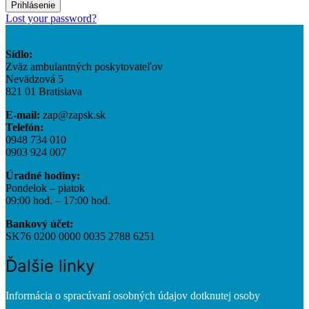
Prihlásenie
Lost your password?
Sídlo:
Zväz ambulantných poskytovateľov
Nevädzová 5
821 01 Bratislava
E-mail:
zap@zapsk.sk
Telefón:
0948 734 010
0903 924 007
Úradné hodiny:
Pondelok – piatok
09:00 hod. – 17:00 hod.
Bankový účet:
SK76 0200 0000 0035 2788 6251
Ďalšie linky
Informácia o spracúvaní osobných údajov dotknutej osoby