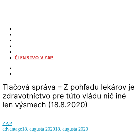
Tlačová správa – Z pohľadu lekárov je zdravotníctvo pre túto vládu
nič iné len výsmech (18.8.2020)
ZAP
O NÁS
ORGANIZAČNÁ ŠTRUKTÚRA
NA STIAHNUTIE
KONTAKT
ČLENSTVO V ZAP
Tlačová správa – Z pohľadu lekárov je
zdravotníctvo pre túto vládu nič iné
len výsmech (18.8.2020)
ZAP
advantage
18. augusta 2020
18. augusta 2020