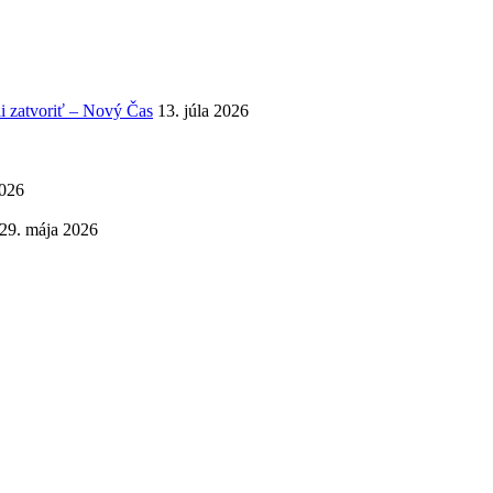
i zatvoriť – Nový Čas
13. júla 2026
2026
29. mája 2026
ávrhu na stabilizáciu nedostatku lekárov na Slovensku