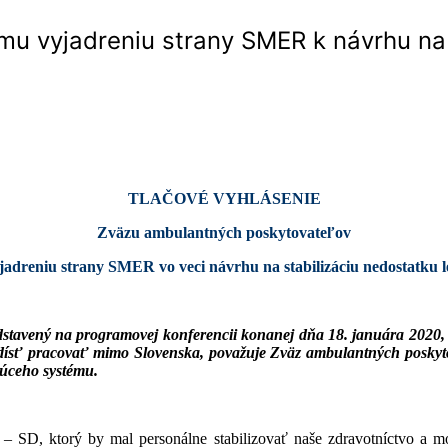
u vyjadreniu strany SMER k návrhu na s
TLA
Č
OV
É VYHLÁSENIE
Zväzu ambulantných poskytovateľov
dreniu strany SMER vo veci návrhu na stabilizáciu nedostatku 
stavený na programovej konferencii konanej dňa 18. januára 2020,
odísť pracovať mimo Slovenska, považuje Zväz ambulantných poskyto
júceho systému.
 SD, ktorý by mal personálne stabilizovať naše zdravotníctvo a mo