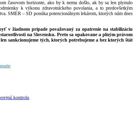
šom časovom horizonte, ako by k nemu došlo, ak by sa len plynulo
podmienky k výkonu zdravotníckeho povolania, a to predovšetkým
otníctva. SMER – SD ponúka potencionálnym lekárom, ktorých nám dnes
ť v žiadnom prípade považovaný za opatrenie na stabilizáciu
 starostlivosti na Slovensku. Preto sa opakovane a plným právom
len sankcionujeme tých, ktorých potrebujeme a bez ktorých štát
hnutie
verejnú kontrolu