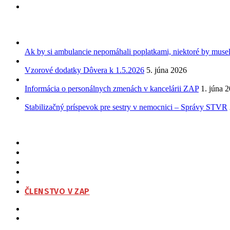
Ak by si ambulancie nepomáhali poplatkami, niektoré by musel
Vzorové dodatky Dôvera k 1.5.2026
5. júna 2026
Informácia o personálnych zmenách v kancelárii ZAP
1. júna 
Stabilizačný príspevok pre sestry v nemocnici – Správy STVR
Tlačové vyhlásenie ZAP k programovému vyjadreniu strany SMER k n
ZAP
O NÁS
ORGANIZAČNÁ ŠTRUKTÚRA
NA STIAHNUTIE
KONTAKT
ČLENSTVO V ZAP