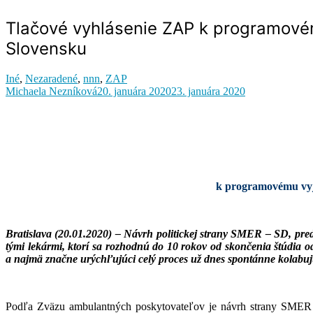
Tlačové vyhlásenie ZAP k programovém
Slovensku
Iné
,
Nezaradené
,
nnn
,
ZAP
Michaela Nezníková
20. januára 2020
23. januára 2020
k programovému vyja
Bratislava (20.01.2020) –
Návrh politickej strany SMER – SD, pred
tými lekármi, ktorí sa rozhodnú do 10 rokov od skončenia štúdia 
a najmä značne urýchľujúci celý proces už dnes spontánne kolabu
Podľa Zväzu ambulantných poskytovateľov je návrh strany SMER –