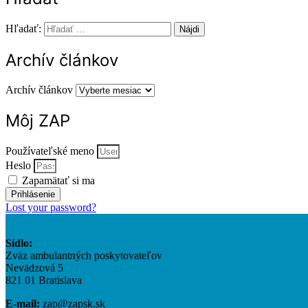
Hľadať:
Archív článkov
Archív článkov
Môj ZAP
Používateľské meno
Heslo
Zapamätať si ma
Prihlásenie
Lost your password?
Sídlo:
Zväz ambulantných poskytovateľov
Nevädzová 5
821 01 Bratislava
E-mail:
zap@zapsk.sk