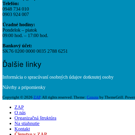
Telefón:
0948 734 010
0903 924 007
Úradné hodiny:
Pondelok – piatok
09:00 hod. – 17:00 hod.
Bankový účet:
SK76 0200 0000 0035 2788 6251
Ďalšie linky
Informácia o spracúvaní osobných údajov dotknutej osoby
Návrhy a pripomienky
Copyright © 2026
ZAP
. All rights reserved. Theme:
Cenote
by ThemeGrill. Powe
ZAP
O nás
Organizačná štruktúra
Na stiahnutie
Kontakt
Členstvo v ZAP