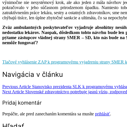
výnimočne nie nesystémový krok, ale ako jeden z mála návrhov je
pokračovalo v jeho súčasnom prirodzenom úpadku. Namiesto toho
zatraktívnením práce lekára, sestry a ostatných zdravotníkov, sme 
chýbajú tisíce, len úplne zbytočné sankcie a ultimáta, čo sa nepochyb
Zväz ambulantných poskytovateľov vyjadruje absolútny nesúh
nedostatku lekárov. Naopak, dôsledkom tohto návrhu bude len pr
pýtame zástupcov vládnej strany SMER – SD, kto nás bude na Sl
nemôže fungovať?
Tlačové vyhlásenie ZAP k programovému vyjadreniu strany SMER k ná
Navigácia v článku
Previous Article
Stanovisko prezidenta SLK k programovému vyhlásen
Next Article
Slovenské zdravotníctvo potrebuje jasnú víziu, zodpovedn
Pridaj komentár
Prepáčte, ale pred zanechaním komentára sa musíte
prihlásiť
.
Hľadať