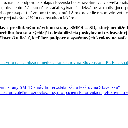
dnoznačne podporuje kolaps slovenského zdravotníctva v oveľa krat
, aby tento štát konečne začal vytvárať adekvátne a motivujúce 
nemilo prekvapení návrhom strany, ktorá 12 rokov vedie rezort zdrav
ne prejaví ešte väčším nedostatkom lekárov.
las s predloženým návrhom strany SMER – SD, ktorý nemôže by
ehlbujúca sa a rýchlejšia destabilizácia poskytovania zdravotnej
ovensku liečiť, keď bez podpory a systémových krokov neustále 
vrhu na stabilizáciu nedostatku lekárov na Slovensku – PDF na stia
iu strany SMER k návrhu na „stabilizáciu lekárov na Slovensku“
é a udržateľné rozpočtovanie, pro-pacientskú orientáciu, efektivitu a 