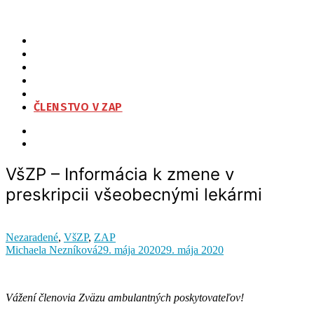
VšZP – Informácia k zmene v preskripcii všeobecnými lekármi
ZAP
O NÁS
ORGANIZAČNÁ ŠTRUKTÚRA
NA STIAHNUTIE
KONTAKT
ČLENSTVO V ZAP
VšZP – Informácia k zmene v
preskripcii všeobecnými lekármi
Nezaradené
,
VšZP
,
ZAP
Michaela Nezníková
29. mája 2020
29. mája 2020
Vážení členovia Zväzu ambulantných poskytovateľov!