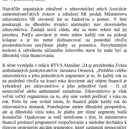
Najväčšie organizácie združené v zdravotníckej sekcii Asociácie
zamestnávateľských zväzov a združení SR poslali Ministerstvu
zdravotníctva SR otvorený list so žiadosťou o pomoc. V liste
poukazujú na dlhodobo trvajúci alarmujúci stav slovenského
zdravotníctva. Žiadajú novú vládu, aby sa tento sektor stal jej
prioritou. Podľa asociácie je tento sektor každý rok na pokraji
kolapsu a je ho nutné dofinancovať na poslednú chvíľu
prostredníctvom navýšenia platby za poistenca. Nevyhnutným
krokom k odvráteniu súčasného krízového stavu by mala byť aj
dlhodobá vízia financovania.
K téme vystúpila v relácii RTVS Aktuálne :24 aj prezidentka Zväzu
ambulantných poskytovateľov Jaroslava Orosová. „Problém celého
zdravotníctva a jeho jednotlivých segmentov je to, že každý rok sa
na poslednú chvíľu na konci roka dozvieme aký objem financií je
vyhradený pre zdravotníctvo a jeho jednotlivé časti – či už
nemocničné alebo ambulantné zariadenia. Zdravotníctvo je však
veľmi veľký organizmus na to, aby sme vedeli prežívať z roka na
rok. Preto by sme uvítali istotu, že financií pôjde každý rok do
zdravotníctva dostatok. Potrebujeme nielen dlhodobú perspektívu,
ale aj dlhodobú víziu toho, že platby pre rôzne segmenty budú
dostatočné. Opakovane sa totiž stretávame s tým, že ministerstvo
financií predstaví programové rozpočtovanie a následne dochádza k
rôznym protestným akciám segmentov, ktoré zastupujú nemocničný