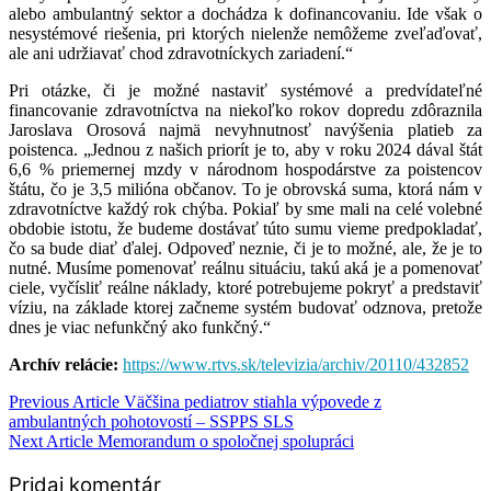
alebo ambulantný sektor a dochádza k dofinancovaniu. Ide však o
nesystémové riešenia, pri ktorých nielenže nemôžeme zveľaďovať,
ale ani udržiavať chod zdravotníckych zariadení.“
Pri otázke, či je možné nastaviť systémové a predvídateľné
financovanie zdravotníctva na niekoľko rokov dopredu zdôraznila
Jaroslava Orosová najmä nevyhnutnosť navýšenia platieb za
poistenca. „Jednou z našich priorít je to, aby v roku 2024 dával štát
6,6 % priemernej mzdy v národnom hospodárstve za poistencov
štátu, čo je 3,5 milióna občanov. To je obrovská suma, ktorá nám v
zdravotníctve každý rok chýba. Pokiaľ by sme mali na celé volebné
obdobie istotu, že budeme dostávať túto sumu vieme predpokladať,
čo sa bude diať ďalej. Odpoveď neznie, či je to možné, ale, že je to
nutné. Musíme pomenovať reálnu situáciu, takú aká je a pomenovať
ciele, vyčísliť reálne náklady, ktoré potrebujeme pokryť a predstaviť
víziu, na základe ktorej začneme systém budovať odznova, pretože
dnes je viac nefunkčný ako funkčný.“
Archív relácie:
https://www.rtvs.sk/televizia/archiv/20110/432852
Navigácia
Previous Article
Väčšina pediatrov stiahla výpovede z
ambulantných pohotovostí – SSPPS SLS
v
Next Article
Memorandum o spoločnej spolupráci
článku
Pridaj komentár