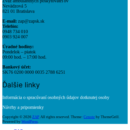
Zväz ambulantných poskytovateľov
Nevädzová 5
821 01 Bratislava
E-mail:
zap@zapsk.sk
Telefón:
0948 734 010
0903 924 007
Úradné hodiny:
Pondelok – piatok
09:00 hod. – 17:00 hod.
Bankový účet:
SK76 0200 0000 0035 2788 6251
Ďalšie linky
Informácia o spracúvaní osobných údajov dotknutej osoby
Návrhy a pripomienky
Copyright © 2026
ZAP
. All rights reserved. Theme:
Cenote
by ThemeGrill.
Powered by
WordPress
.