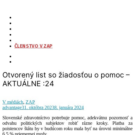
Otvorený list so žiadosťou o pomoc – AKTUÁLNE :24
ZAP
O NÁS
ORGANIZAČNÁ ŠTRUKTÚRA
NA STIAHNUTIE
KONTAKT
ČLENSTVO V ZAP
Otvorený list so žiadosťou o pomoc –
AKTUÁLNE :24
V médiách
,
ZAP
advantage
31. októbra 2023
8. januára 2024
Slovenské zdravotníctvo potrebuje pomoc, adekvátnu pozornosť a
odvahu politických subjektov robiť rázne kroky. Platba za
poistencov štátu by v budúcom roku mala byť na úrovni minimálne
6,5 % priemernej mzdy.