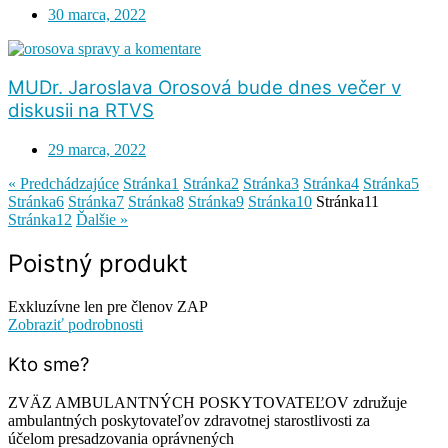
30 marca, 2022
MUDr. Jaroslava Orosová bude dnes večer v
diskusii na RTVS
29 marca, 2022
« Predchádzajúce
Stránka
1
Stránka
2
Stránka
3
Stránka
4
Stránka
5
Stránka
6
Stránka
7
Stránka
8
Stránka
9
Stránka
10
Stránka
11
Stránka
12
Ďalšie »
Poistný produkt
Exkluzívne len pre členov ZAP
Zobraziť podrobnosti
Kto
sme?
ZVÄZ AMBULANTNÝCH POSKYTOVATEĽOV združuje
ambulantných poskytovateľov zdravotnej starostlivosti za
účelom presadzovania oprávnených