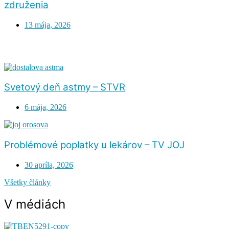
združenia
13 mája, 2026
Svetový deň astmy – STVR
6 mája, 2026
Problémové poplatky u lekárov – TV JOJ
30 apríla, 2026
Všetky články
V médiách