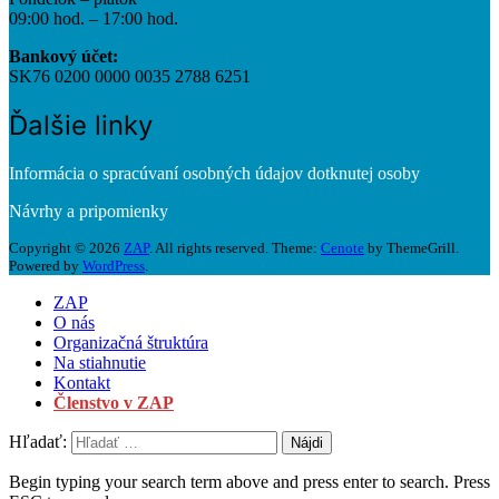
09:00 hod. – 17:00 hod.
Bankový účet:
SK76 0200 0000 0035 2788 6251
Ďalšie linky
Informácia o spracúvaní osobných údajov dotknutej osoby
Návrhy a pripomienky
Copyright © 2026
ZAP
. All rights reserved. Theme:
Cenote
by ThemeGrill.
Powered by
WordPress
.
ZAP
O nás
Organizačná štruktúra
Na stiahnutie
Kontakt
Členstvo v ZAP
Hľadať:
Begin typing your search term above and press enter to search. Press