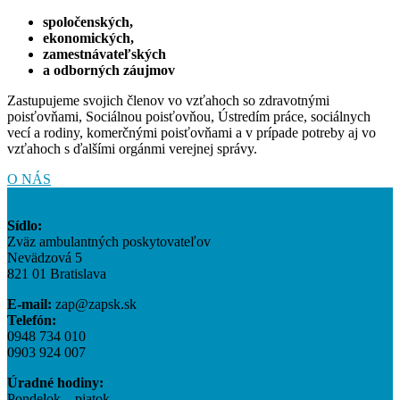
spoločenských,
ekonomických,
zamestnávateľských
a odborných záujmov
Zastupujeme svojich členov vo vzťahoch so zdravotnými
poisťovňami, Sociálnou poisťovňou, Ústredím práce
, sociálnych
vecí a rodiny, komerčnými poisťovňami a v prípade potreby aj vo
vzťahoch s ďalšími orgánmi verejnej správy.
O NÁS
Sídlo:
Zväz ambulantných poskytovateľov
Nevädzová 5
821 01 Bratislava
E-mail:
zap@zapsk.sk
Telefón:
0948 734 010
0903 924 007
Úradné hodiny:
Pondelok – piatok