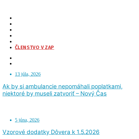
ZAP
O NÁS
ORGANIZAČNÁ ŠTRUKTÚRA
NA STIAHNUTIE
KONTAKT
ČLENSTVO V ZAP
13 júla, 2026
Ak by si ambulancie nepomáhali poplatkami,
niektoré by museli zatvoriť – Nový Čas
5 júna, 2026
Vzorové dodatky Dôvera k 1.5.2026